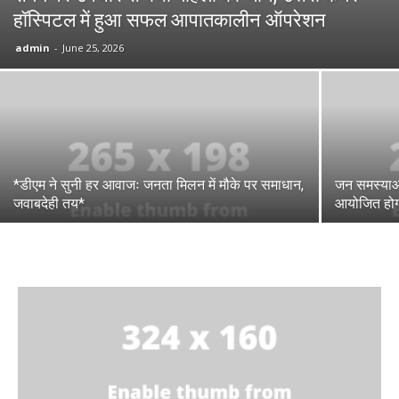
हॉस्पिटल में हुआ सफल आपातकालीन ऑपरेशन
admin
-
June 25, 2026
*डीएम ने सुनी हर आवाजः जनता मिलन में मौके पर समाधान,
जन समस्याओं 
जवाबदेही तय*
आयोजित होग