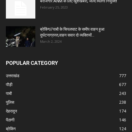
बेरोजगार ANM के लिए खुशखबरी, जल्द मिलेगी नियुक्ति
February 25, 2023
ब्रेकिंग//पाबौ के चिपलघाट के समीप वाहन हुआ
दुर्घटनाग्रस्त,वाहन सवार दो व्यक्तियों...
March 2, 2024
POPULAR CATEGORY
उत्तराखंड
777
पौड़ी
677
पाबौ
243
पुलिस
238
देहरादून
174
पैठाणी
146
ब्रेकिंग
124