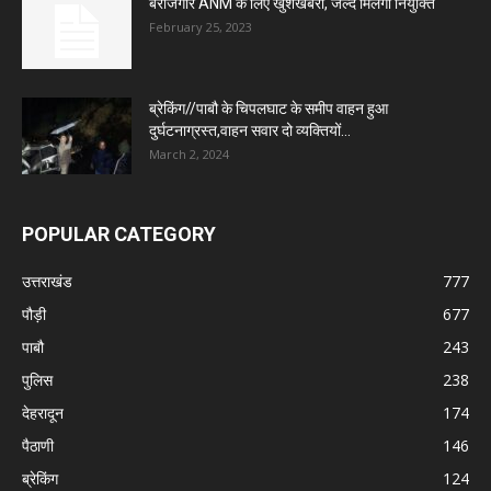
बेरोजगार ANM के लिए खुशखबरी, जल्द मिलेगी नियुक्ति
February 25, 2023
ब्रेकिंग//पाबौ के चिपलघाट के समीप वाहन हुआ
दुर्घटनाग्रस्त,वाहन सवार दो व्यक्तियों...
March 2, 2024
POPULAR CATEGORY
उत्तराखंड
777
पौड़ी
677
पाबौ
243
पुलिस
238
देहरादून
174
पैठाणी
146
ब्रेकिंग
124