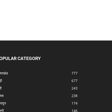
OPULAR CATEGORY
्तराखंड
777
ड़ी
677
बौ
243
लिस
238
हरादून
174
ठाणी
146