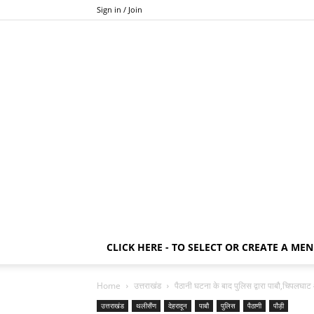
Sign in / Join
CLICK HERE - TO SELECT OR CREATE A ME
Home
उत्तराखंड
पैठानी घटना के बाद पुलिस द्वारा पाबौ,चिपलघाट आ
उत्तराखंड
थलीसैंण
देहरादून
पाबौ
पुलिस
पैठाणी
पौड़ी