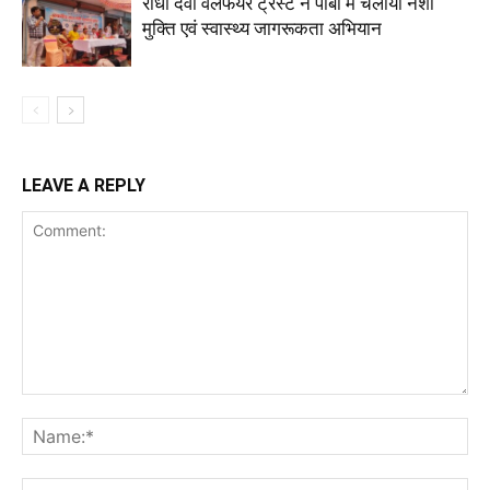
राधा देवी वेलफेयर ट्रस्ट ने पाबौ में चलाया नशा
मुक्ति एवं स्वास्थ्य जागरूकता अभियान
LEAVE A REPLY