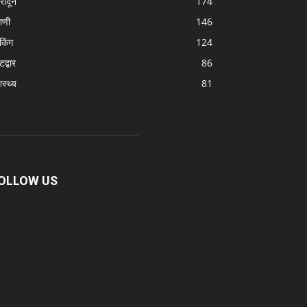
हरादून
174
ठाणी
146
ेकिंग
124
द्वार
86
ास्थ्य
81
OLLOW US