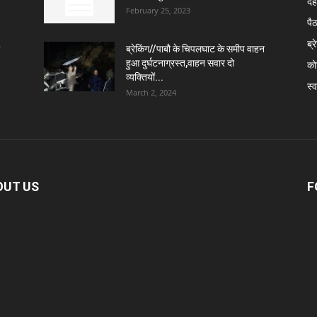
दे
February 25, 2023
पै
ब्र
ब्रेकिंग//पाबौ के चिपलघाट के समीप वाहन
हुआ दुर्घटनाग्रस्त,वाहन सवार दो
कोट
व्यक्तियों...
स्व
March 2, 2024
OUT US
F