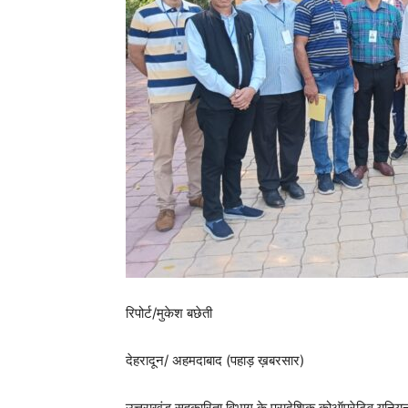
रिपोर्ट/मुकेश बछेती
देहरादून/ अहमदाबाद (पहाड़ ख़बरसार)
उत्तराखंड सहकारिता विभाग के प्रादेशिक कोऑपरेटिव यूनि