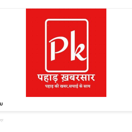
NU
द्र