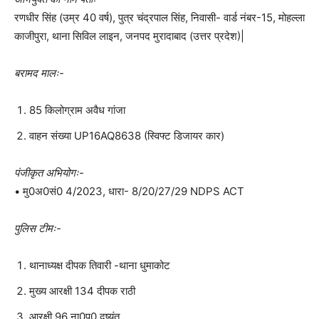
रणधीर सिंह (उम्र 40 वर्ष), पुत्र चंद्रपाल सिंह, निवासी- वार्ड नंबर-15, मोहल्ला
काजीपुरा, थाना सिविल लाइन, जनपद मुरादाबाद (उत्तर प्रदेश)|
बरामद मालः-
85 किलोग्राम अवैध गांजा
वाहन संख्या UP16AQ8638 (स्विफ्ट डिजायर कार)
पंजीकृत अभियोगः-
• मु0अ0सं0 4/2023, धारा- 8/20/27/29 NDPS ACT
पुलिस टीमः-
थानाध्यक्ष दीपक तिवारी -थाना धुमाकोट
मुख्य आरक्षी 134 दीपक राठी
आरक्षी 96 ना0पु0 दुष्यंत