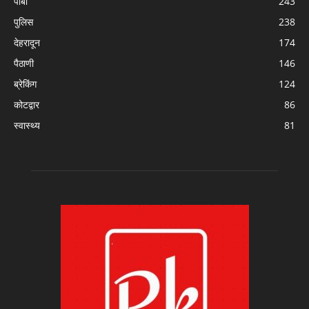
पाबौ
243
पुलिस
238
देहरादून
174
पैठाणी
146
ब्रेकिंग
124
कोटद्वार
86
स्वास्थ्य
81