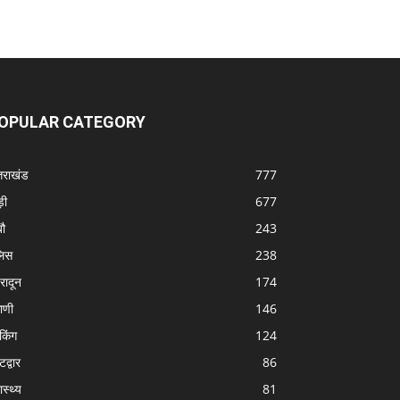
OPULAR CATEGORY
्तराखंड
777
ड़ी
677
बौ
243
लिस
238
हरादून
174
ठाणी
146
ेकिंग
124
द्वार
86
ास्थ्य
81