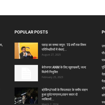
POPULAR POSTS
P
ंच,
पहाड़ का सच्चा सपूत: 15 वर्षों तक विषम
उत
परिस्थितियों में सेवाएं...
पौ
August 27, 2025
पा
पु
बेरोजगार ANM के लिए खुशखबरी, जल्द
मिलेगी नियुक्ति
दे
February 25, 2023
पै
ब्र
ब्रेकिंग//पाबौ के चिपलघाट के समीप वाहन
हुआ दुर्घटनाग्रस्त,वाहन सवार दो
कोट
व्यक्तियों...
स्व
March 2, 2024