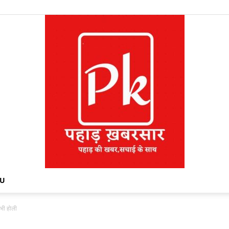
NU
 भी होली