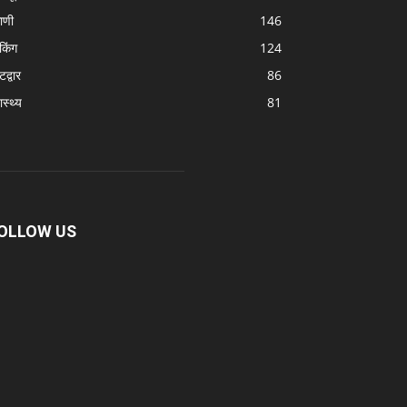
ठाणी
146
ेकिंग
124
द्वार
86
ास्थ्य
81
OLLOW US