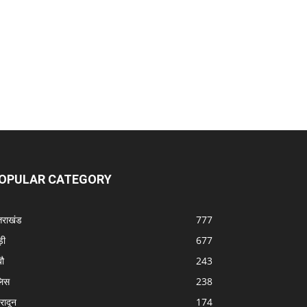
OPULAR CATEGORY
्तराखंड
777
ड़ी
677
बौ
243
लिस
238
हरादून
174