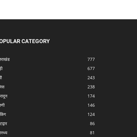
OPULAR CATEGORY
्तराखंड
777
ड़ी
677
बौ
243
लिस
238
हरादून
174
ठाणी
146
ेकिंग
124
द्वार
86
ास्थ्य
81