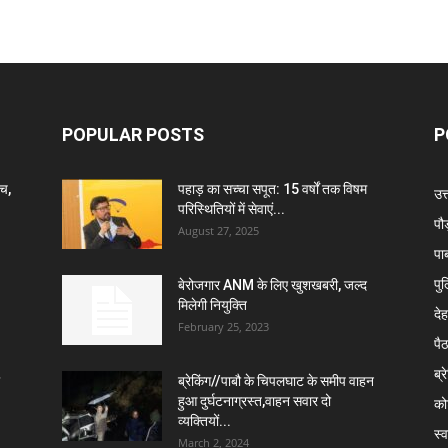
POPULAR POSTS
P
ंच,
पहाड़ का सच्चा सपूत: 15 वर्षों तक विषम
उत
परिस्थितियों में सेवाएं...
पौ
August 27, 2025
पा
पु
बेरोजगार ANM के लिए खुशखबरी, जल्द
मिलेगी नियुक्ति
दे
February 25, 2023
पै
ब्र
ब्रेकिंग//पाबौ के चिपलघाट के समीप वाहन
हुआ दुर्घटनाग्रस्त,वाहन सवार दो
कोट
व्यक्तियों...
स्व
March 2, 2024